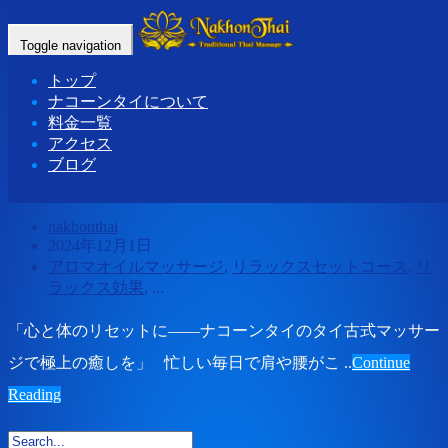
Tag: 大阪マッサージ
Toggle navigation
トップ
Home
- 大阪マッサージ
ナコーンタイについて
料金一覧
アクセス
大阪 鶴橋 大阪上本町 谷町九丁目 タイ
ブログ
古式マッサージ
nakhonthai
2024年12月1日
アロマオイルマッサージ
,
リラックスセットコース
,
リ
ラックス効果
, ...
「心と体のリセットに――ナコーンタイのタイ古式マッサー
ジで極上の癒しを」 忙しい毎日で肩や腰がこ ..
Continue
Reading