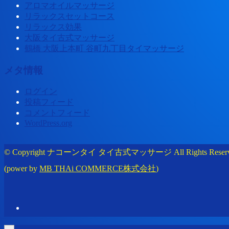
アロマオイルマッサージ
リラックスセットコース
リラックス効果
大阪タイ古式マッサージ
鶴橋 大阪上本町 谷町九丁目タイマッサージ
メタ情報
ログイン
投稿フィード
コメントフィード
WordPress.org
© Copyright ナコーンタイ タイ古式マッサージ All Rights Reserv
(power by
MB THAi COMMERCE株式会社
)