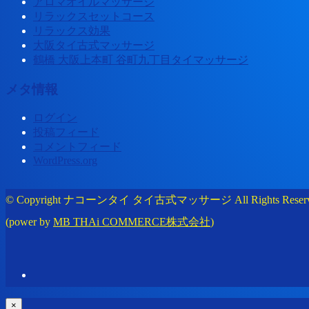
アロマオイルマッサージ
リラックスセットコース
リラックス効果
大阪タイ古式マッサージ
鶴橋 大阪上本町 谷町九丁目タイマッサージ
メタ情報
ログイン
投稿フィード
コメントフィード
WordPress.org
© Copyright ナコーンタイ タイ古式マッサージ All Rights Reserv
(power by
MB THAi COMMERCE株式会社
)
×