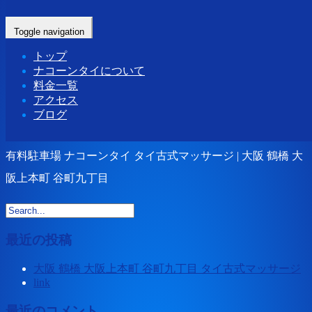
Home
-
有料駐…
Toggle navigation
トップ
ナコーンタイについて
料金一覧
アクセス
ブログ
有料駐車場 ナコーンタイ タイ古式マッサージ | 大阪 鶴橋 大
阪上本町 谷町九丁目
最近の投稿
大阪 鶴橋 大阪上本町 谷町九丁目 タイ古式マッサージ
link
最近のコメント