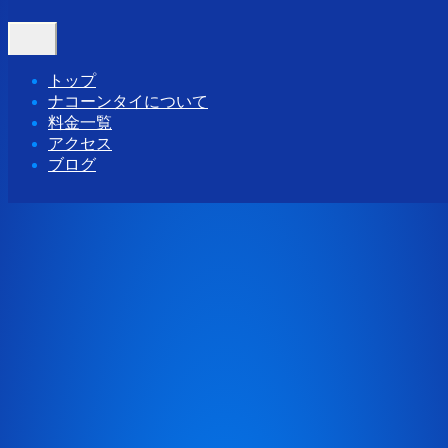
Home
-
Cal…
Toggle
navigation
トップ
ナコーンタイについて
料金一覧
アクセス
ブログ